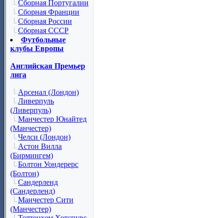
Сборная Португалии
Сборная Франции
Сборная России
Сборная СССР
Футбольные
клубы Европы
Английская Премьер
лига
Арсенал (Лондон)
Ливерпуль
(Ливерпуль)
Манчестер Юнайтед
(Манчестер)
Челси (Лондон)
Астон Вилла
(Бирмингем)
Болтон Уондерерс
(Болтон)
Сандерленд
(Сандерленд)
Манчестер Сити
(Манчестер)
Тоттенхем Хотспурс