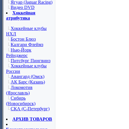
Ягуар (Jaguar Racing)
Видео DVD
Хоккейная
атрибутика
Хоккейные клубы
НХЛ
Бостон Блюз
Калгари Флеймз
Нью-Йорк
Рейнджерс
Питсбург Пингвинз
Хоккейные клубы
России
Авангард (Омск)
АК Барс (Казань)
Локомотив
(Ярославль)
Сибирь
(Новосибирск)
СКА (С-Петербург)
АРХИВ ТОВАРОВ