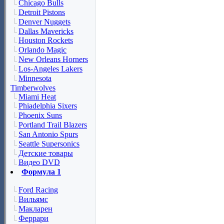
Chicago Bulls
Detroit Pistons
Denver Nuggets
Dallas Mavericks
Houston Rockets
Orlando Magic
New Orleans Horners
Los-Angeles Lakers
Minnesota
Timberwolves
Miami Heat
Phiadelphia Sixers
Phoenix Suns
Portland Trail Blazers
San Antonio Spurs
Seattle Supersonics
Детские товары
Видео DVD
Формула 1
Ford Racing
Вильямс
Макларен
Феррари