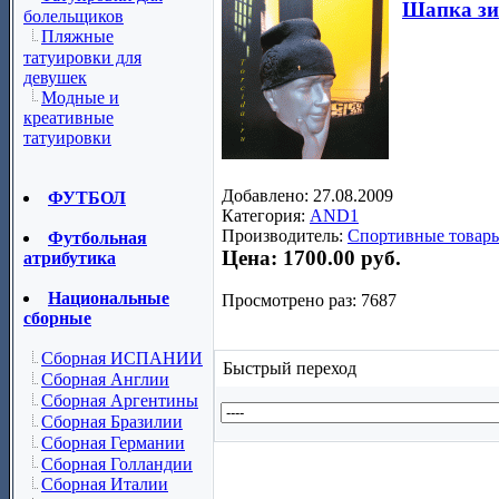
Шапка з
болельщиков
Пляжные
татуировки для
девушек
Модные и
креативные
татуировки
Добавлено: 27.08.2009
ФУТБОЛ
Категория:
AND1
Производитель:
Спортивные товары
Футбольная
Цена:
1700.00 руб.
атрибутика
Национальные
Просмотрено раз: 7687
сборные
Сборная ИСПАНИИ
Быстрый переход
Сборная Англии
Сборная Аргентины
Сборная Бразилии
Сборная Германии
Сборная Голландии
Сборная Италии