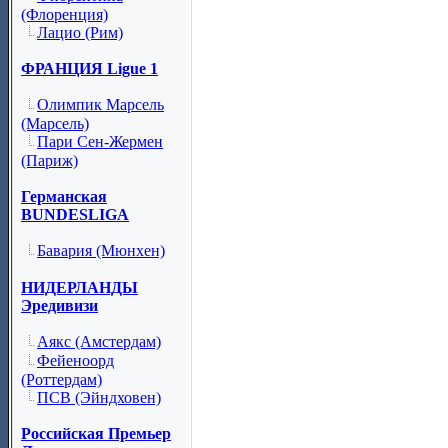
(Флоренция)
Лацио (Рим)
ФРАНЦИЯ Ligue 1
Олимпик Марсель
(Марсель)
Пари Сен-Жермен
(Париж)
Германская
BUNDESLIGA
Бавария (Мюнхен)
НИДЕРЛАНДЫ
Эредивизи
Аякс (Амстердам)
Фейеноорд
(Роттердам)
ПСВ (Эйндховен)
Российская Премьер