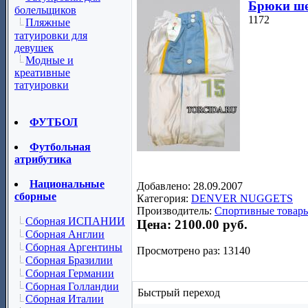
Брюки ше
болельщиков
1172
Пляжные
татуировки для
девушек
Модные и
креативные
татуировки
ФУТБОЛ
Футбольная
атрибутика
Национальные
Добавлено: 28.09.2007
сборные
Категория:
DENVER NUGGETS
Производитель:
Спортивные товары
Сборная ИСПАНИИ
Цена:
2100.00 руб.
Сборная Англии
Сборная Аргентины
Просмотрено раз: 13140
Сборная Бразилии
Сборная Германии
Сборная Голландии
Быстрый переход
Сборная Италии