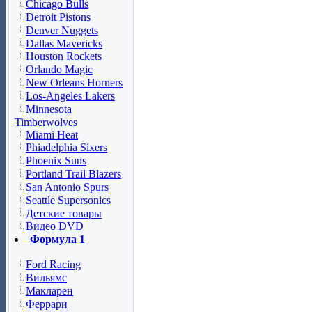
Chicago Bulls
Detroit Pistons
Denver Nuggets
Dallas Mavericks
Houston Rockets
Orlando Magic
New Orleans Horners
Los-Angeles Lakers
Minnesota
Timberwolves
Miami Heat
Phiadelphia Sixers
Phoenix Suns
Portland Trail Blazers
San Antonio Spurs
Seattle Supersonics
Детские товары
Видео DVD
Формула 1
Ford Racing
Вильямс
Макларен
Феррари