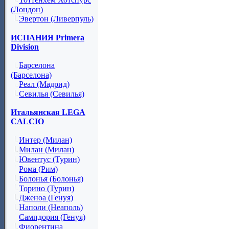
(Лондон)
Эвертон (Ливерпуль)
ИСПАНИЯ Primera
Division
Барселона
(Барселона)
Реал (Мадрид)
Севилья (Севилья)
Итальянская LEGA
CALCIO
Интер (Милан)
Милан (Милан)
Ювентус (Турин)
Рома (Рим)
Болонья (Болонья)
Торино (Турин)
Дженоа (Генуя)
Наполи (Неаполь)
Сампдория (Генуя)
Фиорентина