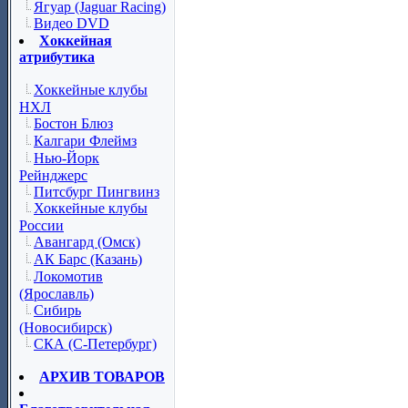
Ягуар (Jaguar Racing)
Видео DVD
Хоккейная
атрибутика
Хоккейные клубы
НХЛ
Бостон Блюз
Калгари Флеймз
Нью-Йорк
Рейнджерс
Питсбург Пингвинз
Хоккейные клубы
России
Авангард (Омск)
АК Барс (Казань)
Локомотив
(Ярославль)
Сибирь
(Новосибирск)
СКА (С-Петербург)
АРХИВ ТОВАРОВ