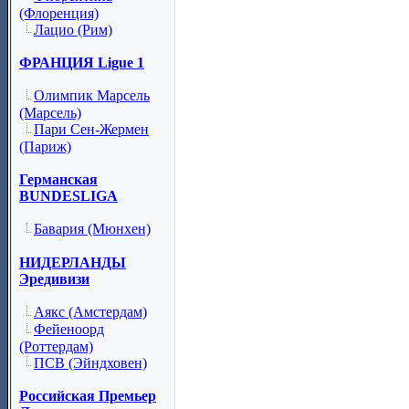
(Флоренция)
Лацио (Рим)
ФРАНЦИЯ Ligue 1
Олимпик Марсель
(Марсель)
Пари Сен-Жермен
(Париж)
Германская
BUNDESLIGA
Бавария (Мюнхен)
НИДЕРЛАНДЫ
Эредивизи
Аякс (Амстердам)
Фейеноорд
(Роттердам)
ПСВ (Эйндховен)
Российская Премьер