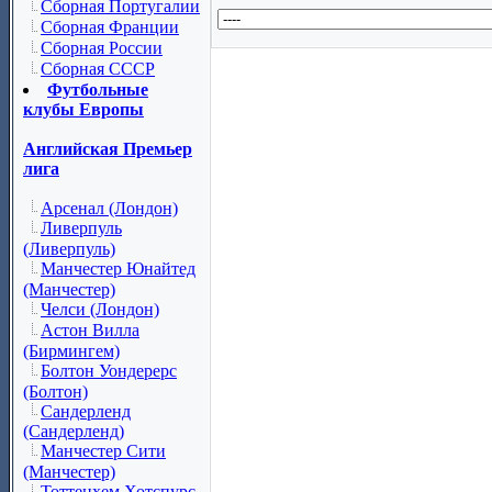
Сборная Португалии
Сборная Франции
Сборная России
Сборная СССР
Футбольные
клубы Европы
Английская Премьер
лига
Арсенал (Лондон)
Ливерпуль
(Ливерпуль)
Манчестер Юнайтед
(Манчестер)
Челси (Лондон)
Астон Вилла
(Бирмингем)
Болтон Уондерерс
(Болтон)
Сандерленд
(Сандерленд)
Манчестер Сити
(Манчестер)
Тоттенхем Хотспурс