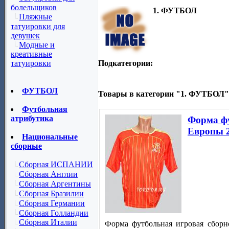
болельщиков
1. ФУТБОЛ
Пляжные
татуировки для
девушек
Модные и
креативные
Подкатегории:
татуировки
ФУТБОЛ
Товары в категории "1. ФУТБОЛ"
Футбольная
атрибутика
Форма фу
Европы 
Национальные
сборные
Сборная ИСПАНИИ
Сборная Англии
Сборная Аргентины
Сборная Бразилии
Сборная Германии
Сборная Голландии
Сборная Италии
Форма футбольная игровая сбор