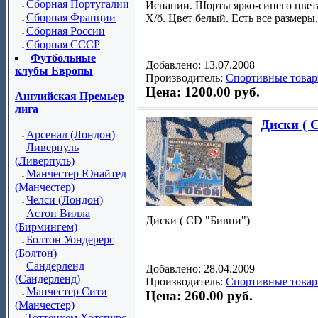
Сборная Португалии
Испании. Шорты ярко-синего цвет
Сборная Франции
Х/б. Цвет белый. Есть все размеры.
Сборная России
Сборная СССР
Футбольные
Добавлено: 13.07.2008
клубы Европы
Производитель:
Спортивные товар
Цена: 1200.00 руб.
Английская Премьер
лига
Диски ( 
Арсенал (Лондон)
Ливерпуль
(Ливерпуль)
Манчестер Юнайтед
(Манчестер)
Челси (Лондон)
Астон Вилла
Диски ( СD "Бивни")
(Бирмингем)
Болтон Уондерерс
(Болтон)
Сандерленд
Добавлено: 28.04.2009
(Сандерленд)
Производитель:
Спортивные товар
Манчестер Сити
Цена: 260.00 руб.
(Манчестер)
Тоттенхем Хотспурс