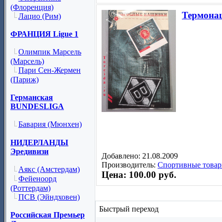
(Флоренция)
Термона
Лацио (Рим)
ФРАНЦИЯ Ligue 1
Олимпик Марсель
(Марсель)
Пари Сен-Жермен
(Париж)
Германская
BUNDESLIGA
Бавария (Мюнхен)
НИДЕРЛАНДЫ
Эредивизи
Добавлено: 21.08.2009
Производитель:
Спортивные товар
Аякс (Амстердам)
Цена: 100.00 руб.
Фейеноорд
(Роттердам)
ПСВ (Эйндховен)
Быстрый переход
Российская Премьер