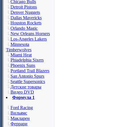
Chicago Bulls
Detroit Pistons
Denver Nuggets
Dallas Mavericks
Houston Rockets
Orlando Magic
New Orleans Horners
Los-Angeles Lakers
Minnesota
Timberwolves
Miami Heat
Phiadelphia Sixers
Phoenix Suns
Portland Trail Blazers
San Antonio Spurs
Seattle Supersonics
Детские товары
Видео DVD
Формула 1
Ford Racing
Вильямс
Макларен
Феррари