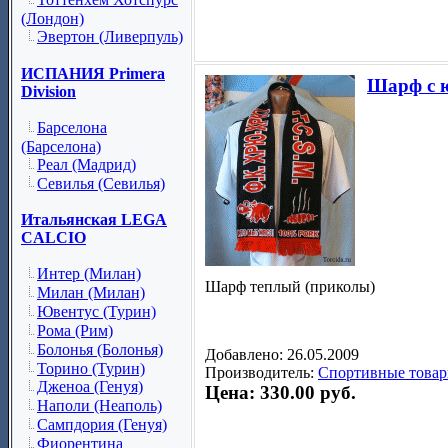
(Лондон)
Эвертон (Ливерпуль)
ИСПАНИЯ Primera
Шарф с 
Division
Барселона
(Барселона)
Реал (Мадрид)
Севилья (Севилья)
Итальянская LEGA
CALCIO
Интер (Милан)
Шарф теплый (приколы)
Милан (Милан)
Ювентус (Турин)
Рома (Рим)
Болонья (Болонья)
Добавлено: 26.05.2009
Торино (Турин)
Производитель:
Спортивные товар
Дженоа (Генуя)
Цена: 330.00 руб.
Наполи (Неаполь)
Сампдория (Генуя)
Фиорентина