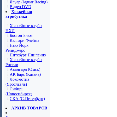
Ягуар (Jaguar Racing)
Видео DVD
Хоккейная
атрибутика
Хоккейные клубы
НХЛ
Бостон Блюз
Калгари Флеймз
Нью-Йорк
Рейнджерс
Питсбург Пингвинз
Хоккейные клубы
России
Авангард (Омск)
АК Барс (Казань)
Локомотив
(Ярославль)
Сибирь
(Новосибирск)
СКА (С-Петербург)
АРХИВ ТОВАРОВ