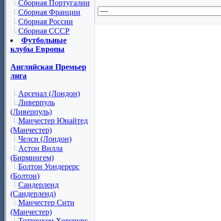
Сборная Португалии
Сборная Франции
Сборная России
Сборная СССР
Футбольные
клубы Европы
Английская Премьер
лига
Арсенал (Лондон)
Ливерпуль
(Ливерпуль)
Манчестер Юнайтед
(Манчестер)
Челси (Лондон)
Астон Вилла
(Бирмингем)
Болтон Уондерерс
(Болтон)
Сандерленд
(Сандерленд)
Манчестер Сити
(Манчестер)
Тоттенхем Хотспурс