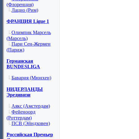
(Флоренция)
Лацио (Рим)
ФРАНЦИЯ Ligue 1
Олимпик Марсель
(Марсель)
Пари Сен-Жермен
(Париж)
Германская
BUNDESLIGA
Бавария (Мюнхен)
НИДЕРЛАНДЫ
Эредивизи
Аякс (Амстердам)
Фейеноорд
(Роттердам)
ПСВ (Эйндховен)
Российская Премьер