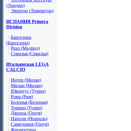
(Лондон)
Эвертон (Ливерпуль)
ИСПАНИЯ Primera
Division
Барселона
(Барселона)
Реал (Мадрид)
Севилья (Севилья)
Итальянская LEGA
CALCIO
Интер (Милан)
Милан (Милан)
Ювентус (Турин)
Рома (Рим)
Болонья (Болонья)
Торино (Турин)
Дженоа (Генуя)
Наполи (Неаполь)
Сампдория (Генуя)
Фиорентина