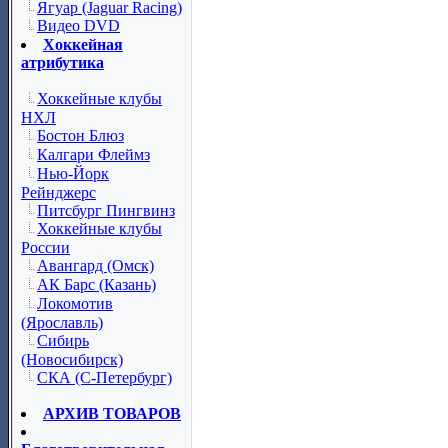
Ягуар (Jaguar Racing)
Видео DVD
Хоккейная
атрибутика
Хоккейные клубы
НХЛ
Бостон Блюз
Калгари Флеймз
Нью-Йорк
Рейнджерс
Питсбург Пингвинз
Хоккейные клубы
России
Авангард (Омск)
АК Барс (Казань)
Локомотив
(Ярославль)
Сибирь
(Новосибирск)
СКА (С-Петербург)
АРХИВ ТОВАРОВ