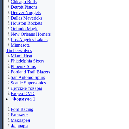
Chicago Bulls
Detroit Pistons
Denver Nuggets
Dallas Mavericks
Houston Rockets
Orlando Magic
New Orleans Horners
Los-Angeles Lakers
Minnesota
Timberwolves
Miami Heat
Phiadelphia Sixers
Phoenix Suns
Portland Trail Blazers
San Antonio Spurs
Seattle Supersonics
Детские товары
Видео DVD
Формула 1
Ford Racing
Вильямс
Макларен
Феррари