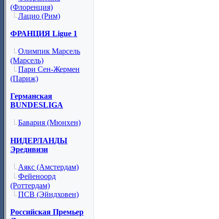
(Флоренция)
Лацио (Рим)
ФРАНЦИЯ Ligue 1
Олимпик Марсель
(Марсель)
Пари Сен-Жермен
(Париж)
Германская
BUNDESLIGA
Бавария (Мюнхен)
НИДЕРЛАНДЫ
Эредивизи
Аякс (Амстердам)
Фейеноорд
(Роттердам)
ПСВ (Эйндховен)
Российская Премьер