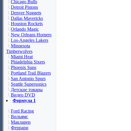
Chicago Bulls
Detroit Pistons
Denver Nuggets
Dallas Mavericks
Houston Rockets
Orlando Magic
New Orleans Horners
Los-Angeles Lakers
Minnesota
Timberwolves
Miami Heat
Phiadelphia Sixers
Phoenix Suns
Portland Trail Blazers
San Antonio Spurs
Seattle Supersonics
Детские товары
Видео DVD
Формула 1
Ford Racing
Вильямс
Макларен
Феррари