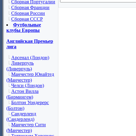
Сборная Португалии
Сборная Франции
Сборная России
Сборная СССР
Футбольные
клубы Европы
Английская Премьер
лига
Арсенал (Лондон)
Ливерпуль
(Ливерпуль)
Манчестер Юнайтед
(Манчестер)
Челси (Лондон)
Астон Вилла
(Бирмингем)
Болтон Уондерерс
(Болтон)
Сандерленд
(Сандерленд)
Манчестер Сити
(Манчестер)
Тоттенхем Хотспурс