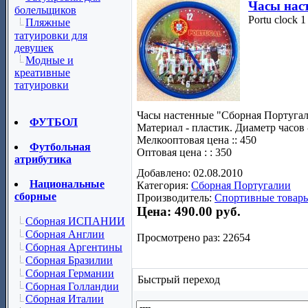
Часы нас
болельщиков
Portu clock 1
Пляжные
татуировки для
девушек
Модные и
креативные
татуировки
Часы настенные "Сборная Португал
ФУТБОЛ
Материал - пластик. Диаметр часов 
Мелкооптовая цена :: 450
Футбольная
Оптовая цена : : 350
атрибутика
Добавлено: 02.08.2010
Национальные
Категория:
Сборная Португалии
сборные
Производитель:
Спортивные товары
Цена:
490.00 руб.
Сборная ИСПАНИИ
Сборная Англии
Просмотрено раз: 22654
Сборная Аргентины
Сборная Бразилии
Сборная Германии
Быстрый переход
Сборная Голландии
Сборная Италии