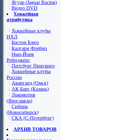
Ягуар (Jaguar Racing)
Видео DVD
Хоккейная
атрибутика
Хоккейные клубы
НХЛ
Бостон Блюз
Калгари Флеймз
Нью-Йорк
Рейнджерс
Питсбург Пингвинз
Хоккейные клубы
России
Авангард (Омск)
АК Барс (Казань)
Локомотив
(Ярославль)
Сибирь
(Новосибирск)
СКА (С-Петербург)
АРХИВ ТОВАРОВ