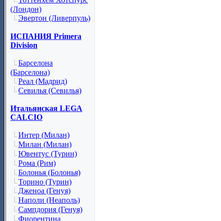
(Лондон)
Эвертон (Ливерпуль)
ИСПАНИЯ Primera
Division
Барселона
(Барселона)
Реал (Мадрид)
Севилья (Севилья)
Итальянская LEGA
CALCIO
Интер (Милан)
Милан (Милан)
Ювентус (Турин)
Рома (Рим)
Болонья (Болонья)
Торино (Турин)
Дженоа (Генуя)
Наполи (Неаполь)
Сампдория (Генуя)
Фиорентина