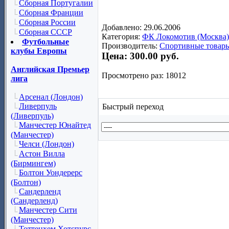
Сборная Португалии
Сборная Франции
Сборная России
Добавлено: 29.06.2006
Сборная СССР
Категория:
ФК Локомотив (Москва)
Футбольные
Производитель:
Спортивные товары
клубы Европы
Цена:
300.00 руб.
Английская Премьер
Просмотрено раз: 18012
лига
Арсенал (Лондон)
Ливерпуль
Быстрый переход
(Ливерпуль)
Манчестер Юнайтед
(Манчестер)
Челси (Лондон)
Астон Вилла
(Бирмингем)
Болтон Уондерерс
(Болтон)
Сандерленд
(Сандерленд)
Манчестер Сити
(Манчестер)
Тоттенхем Хотспурс