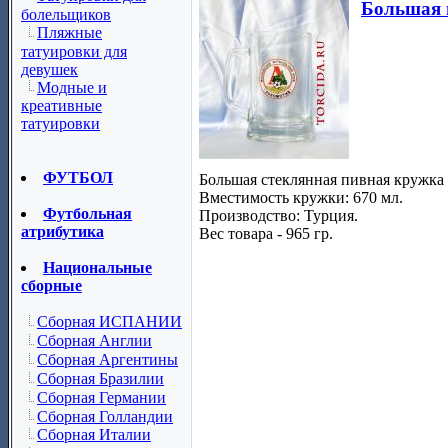
Большая 
болельщиков
Пляжные
татуировки для
девушек
Модные и
креативные
татуировки
ФУТБОЛ
Большая стеклянная пивная кружка
Вместимость кружки: 670 мл.
Футбольная
Производство: Турция.
атрибутика
Вес товара - 965 гр.
Национальные
сборные
Сборная ИСПАНИИ
Сборная Англии
Сборная Аргентины
Сборная Бразилии
Сборная Германии
Сборная Голландии
Сборная Италии