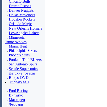
Chicago Bulls
Detroit Pistons
Denver Nuggets
Dallas Mavericks
Houston Rockets
Orlando Magic
New Orleans Horners
Los-Angeles Lakers
Minnesota
Timberwolves
Miami Heat
Phiadelphia Sixers
Phoenix Suns
Portland Trail Blazers
San Antonio Spurs
Seattle Supersonics
Детские товары
Видео DVD
Формула 1
Ford Racing
Вильямс
Макларен
Феррари