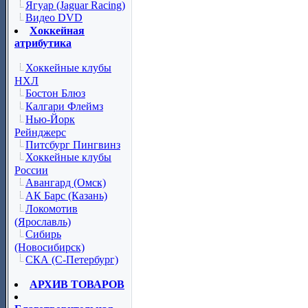
Ягуар (Jaguar Racing)
Видео DVD
Хоккейная
атрибутика
Хоккейные клубы
НХЛ
Бостон Блюз
Калгари Флеймз
Нью-Йорк
Рейнджерс
Питсбург Пингвинз
Хоккейные клубы
России
Авангард (Омск)
АК Барс (Казань)
Локомотив
(Ярославль)
Сибирь
(Новосибирск)
СКА (С-Петербург)
АРХИВ ТОВАРОВ