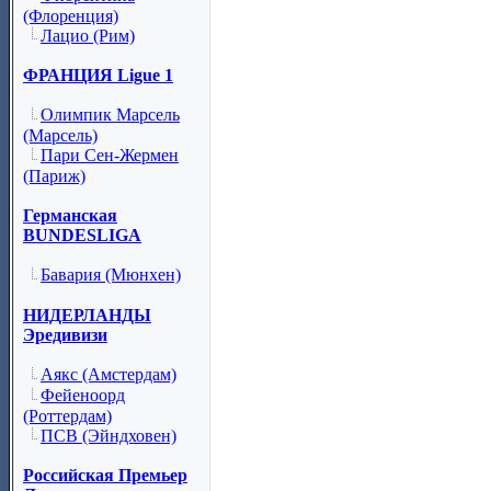
(Флоренция)
Лацио (Рим)
ФРАНЦИЯ Ligue 1
Олимпик Марсель
(Марсель)
Пари Сен-Жермен
(Париж)
Германская
BUNDESLIGA
Бавария (Мюнхен)
НИДЕРЛАНДЫ
Эредивизи
Аякс (Амстердам)
Фейеноорд
(Роттердам)
ПСВ (Эйндховен)
Российская Премьер