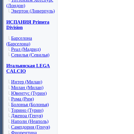
(Лондон)
Эвертон (Ливерпуль)
ИСПАНИЯ Primera
Division
Барселона
(Барселона)
Реал (Мадрид)
Севилья (Севилья)
Итальянская LEGA
CALCIO
Интер (Милан)
Милан (Милан)
Ювентус (Турин)
Рома (Рим)
Болонья (Болонья)
Торино (Турин)
Дженоа (Генуя)
Наполи (Неаполь)
Сампдория (Генуя)
Фиорентина