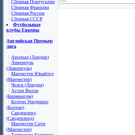
Сборная Португалии
Сборная Франции
Сборная России
Сборная СССР
Футбольные
клубы Европы
Английская Премьер
лига
Арсенал (Лондон)
Ливерпуль
(Ливерпуль)
Манчестер Юнайтед
(Манчестер)
Челси (Лондон)
Астон Вилла
(Бирмингем)
Болтон Уондерерс
(Болтон)
Сандерленд
(Сандерленд)
Манчестер Сити
(Манчестер)
Тоттенхем Хотспурс