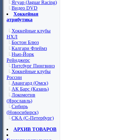
Ягуар (Jaguar Racing)
Видео DVD
Хоккейная
атрибутика
Хоккейные клубы
НХЛ
Бостон Блюз
Калгари Флеймз
Нью-Йорк
Рейнджерс
Питсбург Пингвинз
Хоккейные клубы
России
Авангард (Омск)
АК Барс (Казань)
Локомотив
(Ярославль)
Сибирь
(Новосибирск)
СКА (С-Петербург)
АРХИВ ТОВАРОВ