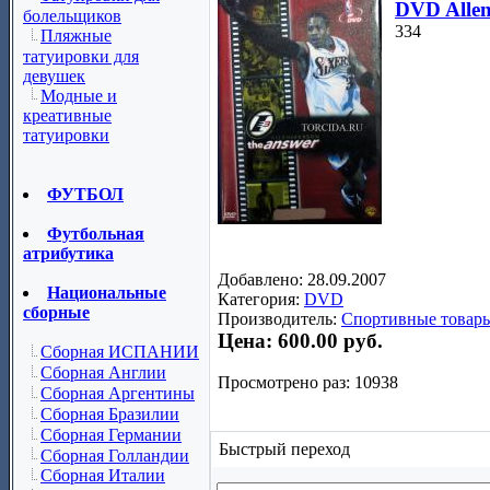
DVD Allen
болельщиков
334
Пляжные
татуировки для
девушек
Модные и
креативные
татуировки
ФУТБОЛ
Футбольная
атрибутика
Добавлено: 28.09.2007
Национальные
Категория:
DVD
сборные
Производитель:
Спортивные товары
Цена:
600.00 руб.
Сборная ИСПАНИИ
Сборная Англии
Просмотрено раз: 10938
Сборная Аргентины
Сборная Бразилии
Сборная Германии
Быстрый переход
Сборная Голландии
Сборная Италии