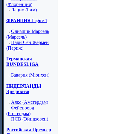
(Флоренция)
Лацио (Рим)
ФРАНЦИЯ Ligue 1
Олимпик Марсель
(Марсель)
Пари Сен-Жермен
(Париж)
Германская
BUNDESLIGA
Бавария (Мюнхен)
НИДЕРЛАНДЫ
Эредивизи
Аякс (Амстердам)
Фейеноорд
(Роттердам)
ПСВ (Эйндховен)
Российская Премьер