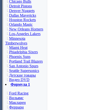
Chicago Bulls
Detroit Pistons
Denver Nuggets
Dallas Mavericks
Houston Rockets
Orlando Magic
New Orleans Horners
Los-Angeles Lakers
Minnesota
Timberwolves
Miami Heat
Phiadelphia Sixers
Phoenix Suns
Portland Trail Blazers
San Antonio Spurs
Seattle Supersonics
Детские товары
Видео DVD
Формула 1
Ford Racing
Вильямс
Макларен
Феррари