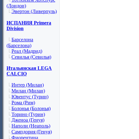
(Лондон)
Эвертон (Ливерпуль)
ИСПАНИЯ Primera
Division
Барселона
(Барселона)
Реал (Мадрид)
Севилья (Севилья)
Итальянская LEGA
CALCIO
Интер (Милан)
Милан (Милан)
Ювентус (Турин)
Рома (Рим)
Болонья (Болонья)
Торино (Турин)
Дженоа (Генуя)
Наполи (Неаполь)
Сампдория (Генуя)
Фиорентина