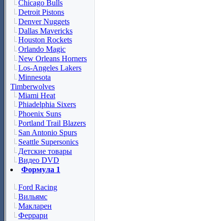
Chicago Bulls
Detroit Pistons
Denver Nuggets
Dallas Mavericks
Houston Rockets
Orlando Magic
New Orleans Horners
Los-Angeles Lakers
Minnesota
Timberwolves
Miami Heat
Phiadelphia Sixers
Phoenix Suns
Portland Trail Blazers
San Antonio Spurs
Seattle Supersonics
Детские товары
Видео DVD
Формула 1
Ford Racing
Вильямс
Макларен
Феррари