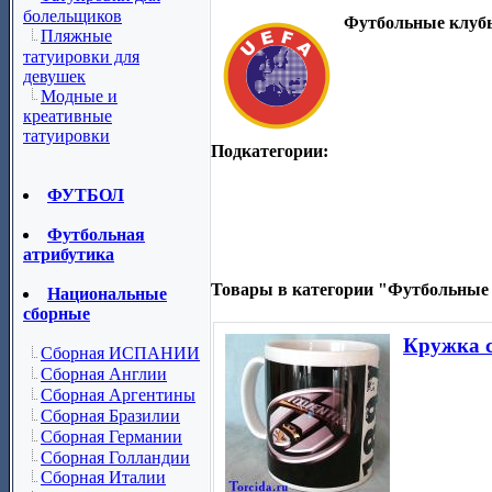
болельщиков
Футбольные клуб
Пляжные
татуировки для
девушек
Модные и
креативные
татуировки
Подкатегории:
ФУТБОЛ
Футбольная
атрибутика
Товары в категории "Футбольные
Национальные
сборные
Кружка 
Сборная ИСПАНИИ
Сборная Англии
Сборная Аргентины
Сборная Бразилии
Сборная Германии
Сборная Голландии
Сборная Италии