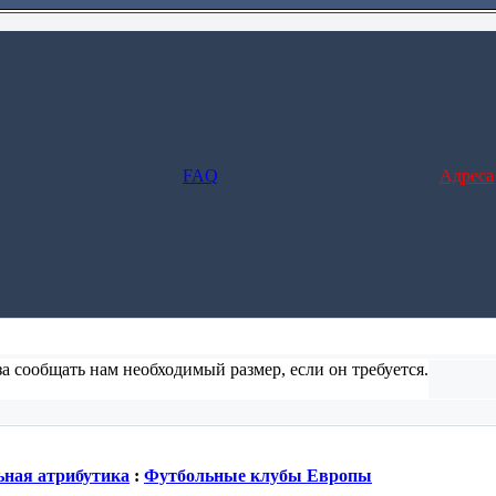
FAQ
Адреса
а сообщать нам необходимый размер, если он требуется.
ние и заполните форму), но в этом случае не предусмотрено отс
ная атрибутика
:
Футбольные клубы Европы