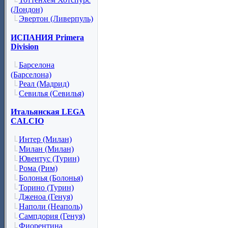
(Лондон)
Эвертон (Ливерпуль)
ИСПАНИЯ Primera
Division
Барселона
(Барселона)
Реал (Мадрид)
Севилья (Севилья)
Итальянская LEGA
CALCIO
Интер (Милан)
Милан (Милан)
Ювентус (Турин)
Рома (Рим)
Болонья (Болонья)
Торино (Турин)
Дженоа (Генуя)
Наполи (Неаполь)
Сампдория (Генуя)
Фиорентина