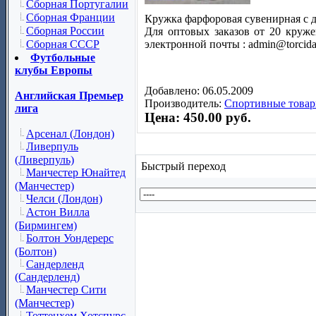
Сборная Португалии
Сборная Франции
Кружка фарфоровая сувенирная с д
Сборная России
Для оптовых заказов от 20 круже
Сборная СССР
электронной почты : admin@torcida
Футбольные
клубы Европы
Добавлено: 06.05.2009
Английская Премьер
Производитель:
Спортивные товар
лига
Цена: 450.00 руб.
Арсенал (Лондон)
Ливерпуль
(Ливерпуль)
Быстрый переход
Манчестер Юнайтед
(Манчестер)
Челси (Лондон)
Астон Вилла
(Бирмингем)
Болтон Уондерерс
(Болтон)
Сандерленд
(Сандерленд)
Манчестер Сити
(Манчестер)
Тоттенхем Хотспурс