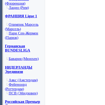
(Флоренция)
Лацио (Рим)
ФРАНЦИЯ Ligue 1
Олимпик Марсель
(Марсель)
Пари Сен-Жермен
(Париж)
Германская
BUNDESLIGA
Бавария (Мюнхен)
НИДЕРЛАНДЫ
Эредивизи
Аякс (Амстердам)
Фейеноорд
(Роттердам)
ПСВ (Эйндховен)
Российская Премьер