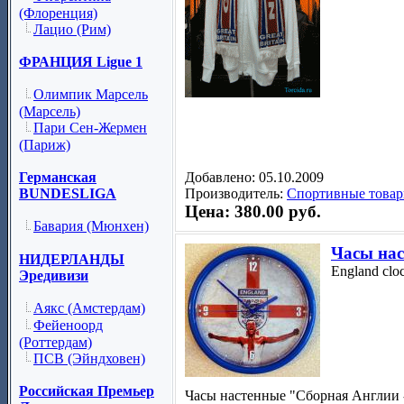
(Флоренция)
Лацио (Рим)
ФРАНЦИЯ Ligue 1
Олимпик Марсель
(Марсель)
Пари Сен-Жермен
(Париж)
Добавлено: 05.10.2009
Германская
Производитель:
Спортивные товар
BUNDESLIGA
Цена: 380.00 руб.
Бавария (Мюнхен)
Часы нас
НИДЕРЛАНДЫ
England clo
Эредивизи
Аякс (Амстердам)
Фейеноорд
(Роттердам)
ПСВ (Эйндховен)
Российская Премьер
Часы настенные "Сборная Англии 