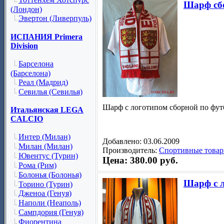
Шарф сб
(Лондон)
Эвертон (Ливерпуль)
ИСПАНИЯ Primera
Division
Барселона
(Барселона)
Реал (Мадрид)
Севилья (Севилья)
Шарф с логотипом сборной по фу
Итальянская LEGA
CALCIO
Интер (Милан)
Добавлено: 03.06.2009
Милан (Милан)
Производитель:
Спортивные товар
Ювентус (Турин)
Цена: 380.00 руб.
Рома (Рим)
Болонья (Болонья)
Шарф с л
Торино (Турин)
Дженоа (Генуя)
Наполи (Неаполь)
Сампдория (Генуя)
Фиорентина