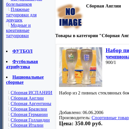
болельщиков
Сборная Англии
Пляжные
татуировки для
девушек
Модные и
креативные
Товары в категории "Сборная Анг
татуировки
Набор пи
ФУТБОЛ
чемпиона
Футбольная
900/1
атрибутика
Национальные
сборные
Сборная ИСПАНИИ
Набор из 2 пивных стеклянных бок
Сборная Англии
Сборная Аргентины
Сборная Бразилии
Добавлено: 06.06.2006
Сборная Германии
Производитель:
Спортивные товар
Сборная Голландии
Цена: 350.00 руб.
Сборная Италии