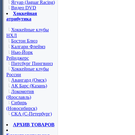
Ягуар (Jaguar Racing)
Видео DVD
Хоккейная
атрибутика
Хоккейные клубы
НХЛ
Бостон Блюз
Калгари Флеймз
Нью-Йорк
Рейнджерс
Питсбург Пингвинз
Хоккейные клубы
России
Авангард (Омск)
АК Барс (Казань)
Локомотив
(Ярославль)
Сибирь
(Новосибирск)
СКА (С-Петербург)
АРХИВ ТОВАРОВ