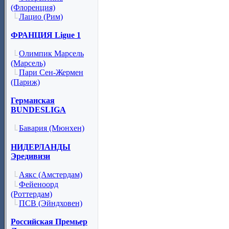
(Флоренция)
Лацио (Рим)
ФРАНЦИЯ Ligue 1
Олимпик Марсель
(Марсель)
Пари Сен-Жермен
(Париж)
Германская
BUNDESLIGA
Бавария (Мюнхен)
НИДЕРЛАНДЫ
Эредивизи
Аякс (Амстердам)
Фейеноорд
(Роттердам)
ПСВ (Эйндховен)
Российская Премьер