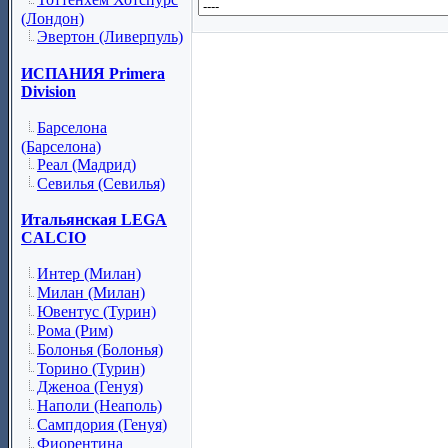
(Лондон)
Эвертон (Ливерпуль)
ИСПАНИЯ Primera
Division
Барселона
(Барселона)
Реал (Мадрид)
Севилья (Севилья)
Итальянская LEGA
CALCIO
Интер (Милан)
Милан (Милан)
Ювентус (Турин)
Рома (Рим)
Болонья (Болонья)
Торино (Турин)
Дженоа (Генуя)
Наполи (Неаполь)
Сампдория (Генуя)
Фиорентина