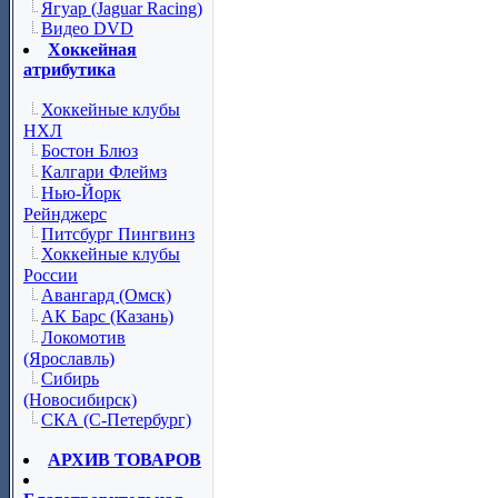
Ягуар (Jaguar Racing)
Видео DVD
Хоккейная
атрибутика
Хоккейные клубы
НХЛ
Бостон Блюз
Калгари Флеймз
Нью-Йорк
Рейнджерс
Питсбург Пингвинз
Хоккейные клубы
России
Авангард (Омск)
АК Барс (Казань)
Локомотив
(Ярославль)
Сибирь
(Новосибирск)
СКА (С-Петербург)
АРХИВ ТОВАРОВ