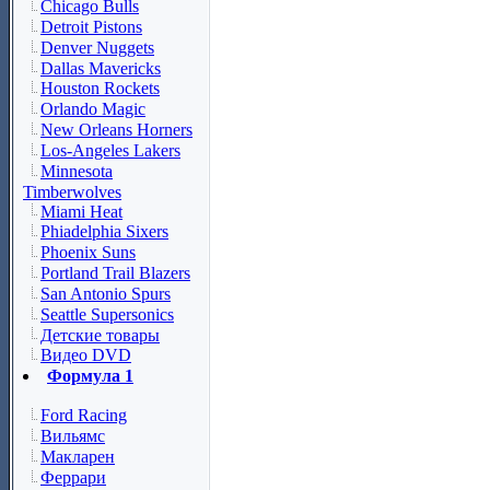
Chicago Bulls
Detroit Pistons
Denver Nuggets
Dallas Mavericks
Houston Rockets
Orlando Magic
New Orleans Horners
Los-Angeles Lakers
Minnesota
Timberwolves
Miami Heat
Phiadelphia Sixers
Phoenix Suns
Portland Trail Blazers
San Antonio Spurs
Seattle Supersonics
Детские товары
Видео DVD
Формула 1
Ford Racing
Вильямс
Макларен
Феррари