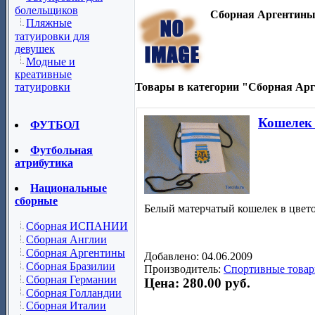
болельщиков
Сборная Аргентин
Пляжные
татуировки для
девушек
Модные и
креативные
Товары в категории "Сборная Ар
татуировки
Кошелек 
ФУТБОЛ
Футбольная
атрибутика
Национальные
сборные
Белый матерчатый кошелек в цвет
Сборная ИСПАНИИ
Сборная Англии
Сборная Аргентины
Добавлено: 04.06.2009
Сборная Бразилии
Производитель:
Спортивные товар
Сборная Германии
Цена: 280.00 руб.
Сборная Голландии
Сборная Италии