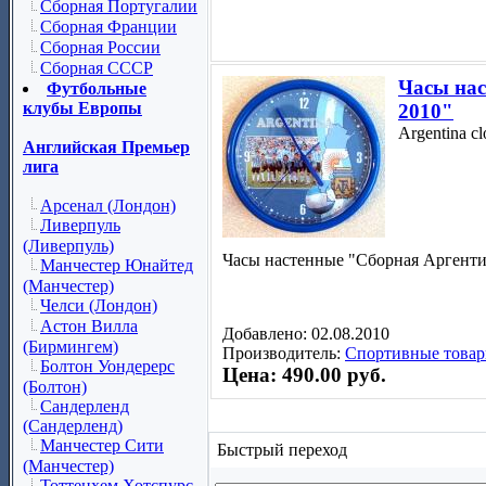
Сборная Португалии
Сборная Франции
Сборная России
Сборная СССР
Часы на
Футбольные
клубы Европы
2010"
Argentina cl
Английская Премьер
лига
Арсенал (Лондон)
Ливерпуль
(Ливерпуль)
Часы настенные "Сборная Аргент
Манчестер Юнайтед
(Манчестер)
Челси (Лондон)
Астон Вилла
Добавлено: 02.08.2010
(Бирмингем)
Производитель:
Спортивные товар
Болтон Уондерерс
Цена: 490.00 руб.
(Болтон)
Сандерленд
(Сандерленд)
Манчестер Сити
Быстрый переход
(Манчестер)
Тоттенхем Хотспурс