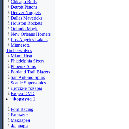
Chicago Bulls
Detroit Pistons
Denver Nuggets
Dallas Mavericks
Houston Rockets
Orlando Magic
New Orleans Horners
Los-Angeles Lakers
Minnesota
Timberwolves
Miami Heat
Phiadelphia Sixers
Phoenix Suns
Portland Trail Blazers
San Antonio Spurs
Seattle Supersonics
Детские товары
Видео DVD
Формула 1
Ford Racing
Вильямс
Макларен
Феррари