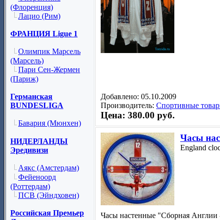
(Флоренция)
Лацио (Рим)
ФРАНЦИЯ Ligue 1
Олимпик Марсель
(Марсель)
Пари Сен-Жермен
(Париж)
Добавлено: 05.10.2009
Германская
Производитель:
Спортивные товар
BUNDESLIGA
Цена: 380.00 руб.
Бавария (Мюнхен)
Часы нас
НИДЕРЛАНДЫ
England clo
Эредивизи
Аякс (Амстердам)
Фейеноорд
(Роттердам)
ПСВ (Эйндховен)
Российская Премьер
Часы настенные "Сборная Англии 