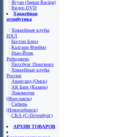
Ягуар (Jaguar Racing)
Видео DVD
Хоккейная
атрибутика
Хоккейные клубы
НХЛ
Бостон Блюз
Калгари Флеймз
Нью-Йорк
Рейнджерс
Питсбург Пингвинз
Хоккейные клубы
России
Авангард (Омск)
АК Барс (Казань)
Локомотив
(Ярославль)
Сибирь
(Новосибирск)
СКА (С-Петербург)
АРХИВ ТОВАРОВ