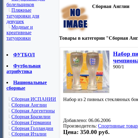
болельщиков
Сборная Англии
Пляжные
татуировки для
девушек
Модные и
креативные
Товары в категории "Сборная Анг
татуировки
Набор пи
ФУТБОЛ
чемпиона
Футбольная
900/1
атрибутика
Национальные
сборные
Сборная ИСПАНИИ
Набор из 2 пивных стеклянных бок
Сборная Англии
Сборная Аргентины
Сборная Бразилии
Добавлено: 06.06.2006
Сборная Германии
Производитель:
Спортивные товар
Сборная Голландии
Цена: 350.00 руб.
Сборная Италии