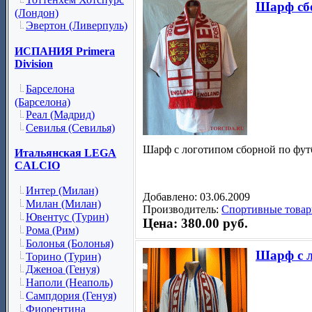
Шарф сб
(Лондон)
Эвертон (Ливерпуль)
ИСПАНИЯ Primera
Division
Барселона
(Барселона)
Реал (Мадрид)
Севилья (Севилья)
Шарф с логотипом сборной по фу
Итальянская LEGA
CALCIO
Интер (Милан)
Добавлено: 03.06.2009
Милан (Милан)
Производитель:
Спортивные товар
Ювентус (Турин)
Цена: 380.00 руб.
Рома (Рим)
Болонья (Болонья)
Шарф с л
Торино (Турин)
Дженоа (Генуя)
Наполи (Неаполь)
Сампдория (Генуя)
Фиорентина