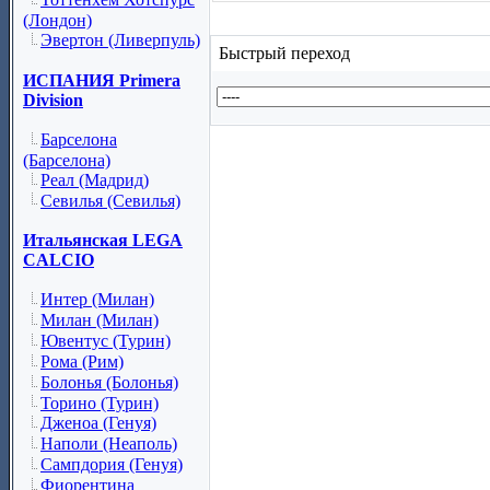
(Лондон)
Эвертон (Ливерпуль)
Быстрый переход
ИСПАНИЯ Primera
Division
Барселона
(Барселона)
Реал (Мадрид)
Севилья (Севилья)
Итальянская LEGA
CALCIO
Интер (Милан)
Милан (Милан)
Ювентус (Турин)
Рома (Рим)
Болонья (Болонья)
Торино (Турин)
Дженоа (Генуя)
Наполи (Неаполь)
Сампдория (Генуя)
Фиорентина