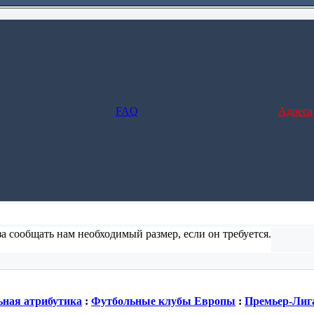
FAQ
Адреса
а сообщать нам необходимый размер, если он требуется.
ние и заполните форму), но в этом случае не предусмотрено отс
ная атрибутика
:
Футбольные клубы Европы
:
Премьер-Лиг