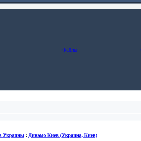
Файлы
леживание заказа.
а Украины
:
Динамо Киев (Украина, Киев)