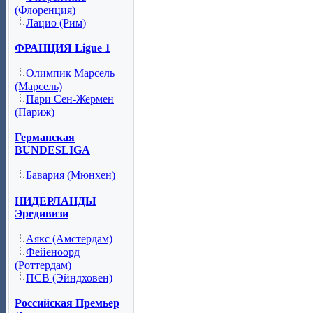
(Флоренция)
Лацио (Рим)
ФРАНЦИЯ Ligue 1
Олимпик Марсель
(Марсель)
Пари Сен-Жермен
(Париж)
Германская
BUNDESLIGA
Бавария (Мюнхен)
НИДЕРЛАНДЫ
Эредивизи
Аякс (Амстердам)
Фейеноорд
(Роттердам)
ПСВ (Эйндховен)
Российская Премьер