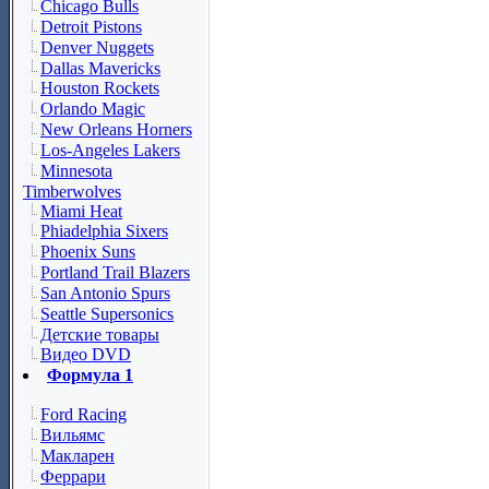
Chicago Bulls
Detroit Pistons
Denver Nuggets
Dallas Mavericks
Houston Rockets
Orlando Magic
New Orleans Horners
Los-Angeles Lakers
Minnesota
Timberwolves
Miami Heat
Phiadelphia Sixers
Phoenix Suns
Portland Trail Blazers
San Antonio Spurs
Seattle Supersonics
Детские товары
Видео DVD
Формула 1
Ford Racing
Вильямс
Макларен
Феррари