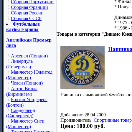
* Финал
Сборная Португалии
* Полуф
Сборная Франции
Сборная России
Динамов
Сборная СССР
* 1975 -
Футбольные
* 1986 -
клубы Европы
Товары в категории "Динамо Киев
Английская Премьер
лига
Нашивка 
Арсенал (Лондон)
Ливерпуль
(Ливерпуль)
Манчестер Юнайтед
(Манчестер)
Челси (Лондон)
Астон Вилла
(Бирмингем)
Нашивка с символикой Футбольног
Болтон Уондерерс
(Болтон)
Сандерленд
Добавлено: 28.04.2009
(Сандерленд)
Производитель:
Спортивные товар
Манчестер Сити
Цена: 100.00 руб.
(Манчестер)
Тоттенхем Хотспурс