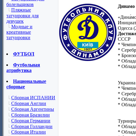
болельщиков
Динамо 
Пляжные
татуировки для
«Дина́м
девушек
Инициат
Модные и
Одесса (2
креативные
Достиж
татуировки
СССР
* Чемпио
* Серебр
ФУТБОЛ
* Бронзо
* Облада
Футбольная
* Облада
атрибутика
Национальные
Украина
сборные
* Чемпио
* Серебр
Сборная ИСПАНИИ
* Облада
Сборная Англии
* Облада
Сборная Аргентины
Сборная Бразилии
Сборная Германии
Турнир
Сборная Голландии
* Облада
* Облад
Сборная Италии