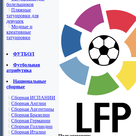
болельщиков
Пляжные
татуировки для
девушек
Модные и
креативные
татуировки
ФУТБОЛ
Футбольная
атрибутика
Национальные
сборные
Сборная ИСПАНИИ
Сборная Англии
Сборная Аргентины
Сборная Бразилии
Сборная Германии
Сборная Голландии
Сборная Италии
Подкатегории: