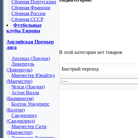
Сборная Португалии
Сборная Франции
Сборная России
Сборная СССР
Футбольные
клубы Европы
Английская Премьер
лига
В этой категории нет товаров
Арсенал (Лондон)
Ливерпуль
Быстрый переход
(Ливерпуль)
Манчестер Юнайтед
(Манчестер)
Челси (Лондон)
Астон Вилла
(Бирмингем)
Болтон Уондерерс
(Болтон)
Сандерленд
(Сандерленд)
Манчестер Сити
(Манчестер)
Тоттенхем Хотспурс