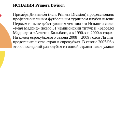
ИСПАНИЯ Primera Division
Приме́ра Дивизио́н (исп. Primera División) профессиональ
профессиональным футбольным турниром клубов высшего
Первым и ныне действующим чемпионом Испании являетс
«Реал Мадрид» (всего 31 чемпионский титул) и «Барсело
Мадрид» и «Атлетик Бильбао», а в 1990-х и 2000-х года
На конец еврокубкового сезона 2008—2009 годов Ла Лиг
представительства стран в еврокубках. В сезоне 2005/
этого последний раз клубам из одной страны такое удавал