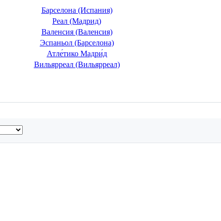
Барселона (Испания)
Реал (Мадрид)
Валенсия (Валенсия)
Эспаньол (Барселона)
Атле́тико Мадри́д
Вильярреал (Вильярреал)