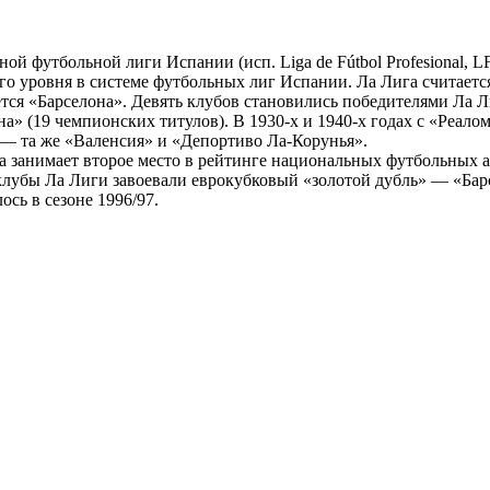
ной футбольной лиги Испании (исп. Liga de Fútbol Profesional, L
 уровня в системе футбольных лиг Испании. Ла Лига считается
я «Барселона». Девять клубов становились победителями Ла Л
на» (19 чемпионских титулов). В 1930-х и 1940-х годах с «Реа
х — та же «Валенсия» и «Депортиво Ла-Корунья».
а занимает второе место в рейтинге национальных футбольных 
06 клубы Ла Лиги завоевали еврокубковый «золотой дубль» — «Б
ось в сезоне 1996/97.