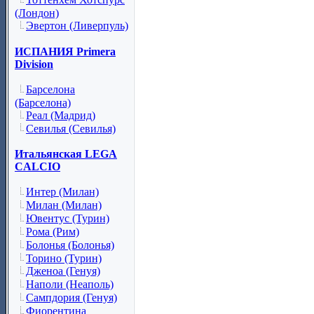
(Лондон)
Эвертон (Ливерпуль)
ИСПАНИЯ Primera
Division
Барселона
(Барселона)
Реал (Мадрид)
Севилья (Севилья)
Итальянская LEGA
CALCIO
Интер (Милан)
Милан (Милан)
Ювентус (Турин)
Рома (Рим)
Болонья (Болонья)
Торино (Турин)
Дженоа (Генуя)
Наполи (Неаполь)
Сампдория (Генуя)
Фиорентина