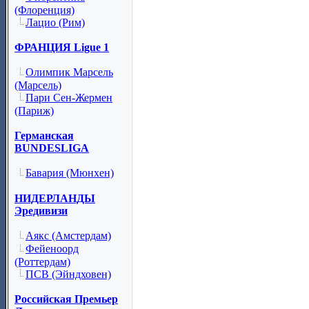
(Флоренция)
Лацио (Рим)
ФРАНЦИЯ Ligue 1
Олимпик Марсель
(Марсель)
Пари Сен-Жермен
(Париж)
Германская
BUNDESLIGA
Бавария (Мюнхен)
НИДЕРЛАНДЫ
Эредивизи
Аякс (Амстердам)
Фейеноорд
(Роттердам)
ПСВ (Эйндховен)
Российская Премьер