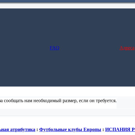
FAQ
Адреса
а сообщать нам необходимый размер, если он требуется.
ние и заполните форму), но в этом случае не предусмотрено отс
ная атрибутика
:
Футбольные клубы Европы
:
ИСПАНИЯ Pri