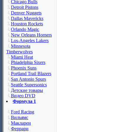
Chicago Bulls
Detroit Pistons
Denver Nuggets
Dallas Mavericks
Houston Rockets
Orlando Magic
New Orleans Horners
Los-Angeles Lakers
Minnesota
Timberwolves
Miami Heat
Phiadelphia Sixers
Phoenix Suns
Portland Trail Blazers
San Antonio Spurs
Seattle Supersonics
Детские товары
Видео DVD
Формула 1
Ford Racing
Вильямс
Макларен
Феррари